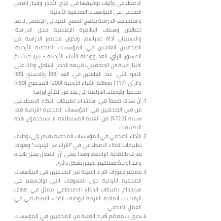
الاصطناعي وآليات توظيفها في إنتاج الأخبار وإنجاز العمل
الصحفي في المؤسسات الصحفية الأردنية.
واستخدمت الدراسة منهج المسح الميداني الإعلامي لرصد
خصائص وسمات الظاهرة الإعلامية محل الدراسة،
والاستبيان أداة للدراسة، وتكون مجتمع الدراسة من
الصحفيين العاملين في المؤسسات الصحفية الأردنية:
الدستور، الرأي، الغد ووكالة الأنباء الأردنية - بترا، حيث تمّ
اختيار عينة من الصحفيين بطريقة الحصر الشامل، وذلك على
النحو الآتي: عدد العاملين في الغد (68) والدستور (65)
والرأي (117) ووكالة الأنباء الأردنية (200) المجموع (450)
صحفياً؛ وتوصلت الدراسة إلى عدد من النتائج أبرزها:
أنّ هناك ضعفاً في استخدام تطبيقات الذكاء الاصطناعي
من قبل الصحفيين في المؤسسات الصحفية الأردنية فما
نسبته (72.2%) من العينة المستطلعة لا يستخدمون هذه
التطبيقات.
الأداء الصحفي في المؤسسات الصحفية يفتقر إلى توظيف
تطبيقات الذكاء الاصطناعي في "الآراء عبر الإنترنت" وهو ما
يعرف بالتغذية الراجعة، وهذا يعني أنّ الاتصال يسير باتجاه
واحد أو خطٍّ مستقيم، وليس بشكل دائري.
معظم تصورات أفراد العيّنة من الصحفيين في المؤسسات
الصحفية الأردنية حول المعوقات التي تواجههم في
استخدام تطبيقات الذكاء الاصطناعي تتمثل في ضعف
الإمكانات المادية اللازمة لتوظيف الذكاء الاصطناعي في
العمل الصحفي.
تصورات معظم أفراد العيّنة من الصحفيين في المؤسسات