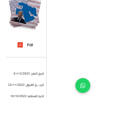
هيئة التحرير
الهيئة الاستشارية
فريق المركز
المزيد من أعداد المجلة
Pdf
آليات النشر
من نح
ن
اتصل بنا
تاريخ النشر: 31/12/2022
تاريــــخ القبول: 22/11/2022
تاريخ الاستلام: 10/10/2022
مج1، ع2، ص135-170
(ISSN-L):
2958-0749