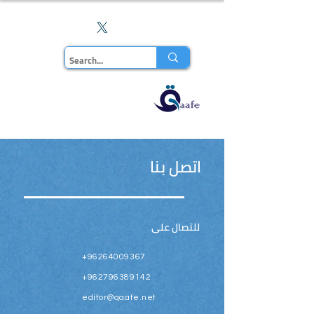
En
مجلة قاف
للدراسات
اتصل بنا
للتصال على
+96264009367
+962796389142
editor@qaafe.net