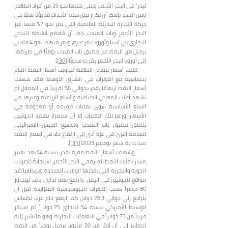
ليدر" في البحر الأحمر، وعلى متنها نحو 25 من أفراد الطاقم،
ومن الجدير بالذكر أن تكرار مثل هذه الأحداث قد يؤثر سلبًا في
حركة التجارة البحرية العالمية التي يمر نحو 7% منها عبر
البحر الأحمر وباب المندب، كما أنّ مُعظم أنشطة التبادل
التجاري بين آسيا وأوروبا تمر عبره، ويمر فيهما نحو 4 ملايين
برميل من النفط عبر مضيق باب المندب يوميًّا في طريقها
إلى أوروبا البحر الأحمر يمُر به سنويًّا(
[30]
).
تقلب أسعار مصادر الطاقة: تجاوبت أسعار النفط الخام
بحساسية مع التوترات في الشـرق الأوسط، فقد شهدت
أسعار النفط ارتفاعًا يقدر بحوالي 6% تقريباً، في المقابل لم
تشهد أغلب المعادن الصناعية والسلع الزراعية وغيرها من
السلع الأساسية سوى تقلبات طفيفة أو معدومة في
الأسعار، ورغم تلك التقلبات إلا أنّ استمرار تهديد الحوثيين
بإغلاق مضيق باب المندب وتوسيع الجيش الإسرائيلي
لنشاطه البري في غزة أدى إلى ارتفاع حاد في أسعار النفط
منذ بداية شهر نوفمبر 2023(
[31]
).
وشهدت أسعار النفط قفزة تقدر بنسبة 4% بعد تغيير
مسار ناقلات النفط المارة في البحر الأحمر، استجابةً للضربات
الجوية والبحرية التي نفذتها الولايات المتحدة وبريطانيا ضد
مواقع للحوثيين في اليمن، وارتفع سعر تداول برنت ليتجاوز
80 دولاراً بسبب التوترات الجيوسياسية المتزايدة، قبل أن
يتراجع إلى حوالي 78.3 دولار، كما ارتفع خام غرب تكساس
الوسيط الأميركي بنسبة 4% ليتجاوز 75 دولاراً، ثم استقر
قريباً من 73 دولاراً في التعاملات التجارية. وهو ما تشير إليه
التقارير إلى أنّ أكثر من 20 مليون برميل يومياً من النفط