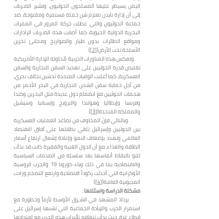
اليمن يسيطر عليها المسلحون الحوثيون، وتشير الضـربات
إلى أن إدارة بايدن تعتزم شن حملة مستمرة ومفتوحة، ضد
جماعة الحوثيون والتي عطلت حركة المرور في الممرات
البحرية الدولية الحيوية، كما أصابت هذه الضـربات الرادارات
ومواقع الطائرات بدون طيار والصواريخ ومخابئ تخزين
الأسلحة تحت الأرض(
[2]
).
وتعكس هذه المناورات الحربية مُحاولة الإدارة الأمريكية
تقليص قدرة الحوثيين على تهديد السفن التجارية والسفن
العسكرية، كما أعلنت الولايات المتحدة تدشين تحالف بحري،
من أجل حماية سفن الشحن التجارية في البحر الأحمر من
هجمات الحوثيين مع انضمام دول عديدة مثل البحرين وكندا
وفرنسا وإيطاليا وهولندا والنرويج وإسبانيا وسيشيل
والمملكة المتحدة(
[3]
).
وبالتالي فإنّ المخاوف من تصاعد العمليات العسكرية
بين الحوثيين وإسرائيل تلقي بظلالها على آفاق الاقتصاد
العالمي وتهدد بإضعاف النمو وإعادة إشعال ارتفاع أسعار
الطاقة والغذاء، مع أن الدول الغنية والفقيرة كانت قد بدأت
للتو بالتقاط أنفاسها بعد سلسلة من الصدمات السياسية
والاقتصادية بما في ذلك وباء كورونا 19 والحرب الروسية
الأوكرانية التي أحدثت ركوداً اقتصادية وارتفع التضخم وزادت
المديونية العامة(
[4]
).
مشكلة الدراسة واسئلتها :
يزداد المشهد في الشـرق الأوسط تأزماً وخطورة مع
استمرار الحرب والإبادة الجماعية التي تشنها إسرائيل على
قطاع غزة، حيث بدأت تتفاقم تأثيرات هذه الحرب مع امتدادها