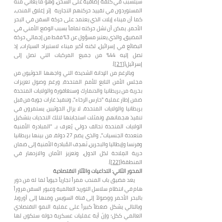
سيتسبب في كلفة إضافية على الشحن، وهو ما يعاني منه
المستوردون في تقييد حركتهم التجارية إثر إغلاق المندب،
كما أن ميناء إيلات الذي يعتمد على حركة السفن في البحر
الأحمر، يمكن أن تشل حركته تماماً بسبب الوضع الأمني في
المضيق، والذي يعتبر مسؤول عن 3% فقط من إجمالي حركة
البضائع في إسرائيل، لكنه أكبر ميناء لاستيراد السيارات، إذ
تصل إليه 44% من جميع المركبات التي تصل إلى
إسرائيل(
[21]
).
وبالرغم من الإدانة الشديدة التي واجهها الحوثيون من
مجلس الأمن التابع للأمم المتحدة، ورغم وصول تعزيزات
بحرية من بريطانيا والدنمارك وسنغافورة والولايات المتحدة
ضمن إطار عملية "حارس الرخاء"، وتنفيذ غارات جوية من قبل
بريطانيا والولايات المتحدة، لا يزال الحوثيين يستمرون في
تنفيذ هجماتهم، وتمثلت استجابتها لتلك التحديات بتشكيل
الولايات المتحدة تحالف دولي يُعرف بـ "المبادرة الأمنية
متعددة الجنسيات"، والذي يضم 27 دولة، من بينها بريطانيا
وفرنسا وإيطاليا والبحرين، تَهدِف المُبادرة الأمنية إلى ضمان
حرية المِلاحة لكل الدول، وتعزيز الأمان والازدهار في
المنطقة(
[22]
).
المحور الثاني:
التداعيات والآثار الاقتصادية
يعد مضيق باب المندب ممراً تجارياً حيوياً لما له من دور
هام في انتظام سلاسل التوريد العالمية وعبور السفن مروراً
بالبحر الأحمر ووصولاً إلى قناة السويس ومنها إلى أوروبا،
وبالتالي يشكل ضغطاً كبيراً على عملية النمو الاقتصادي
العالمي ككل؛ وإنّ أية عمليات عسكرية حوله ستكون لها