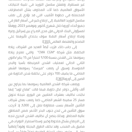
غير مستقرة، وتفشل سلاسل التوريد في تلبية احتياجات
الأسواق العالمية، كما أدّت المخاوف بشأن الاضطرابات
المحتملة في خطوط الأنابيب التي قد تؤدي إلى تقلب
سلاسل التوريد العالمية، إلى ارتفاع كبير في أسعار الغاز في
جميع أنحاء أوروبا خلال شهري أكتوبر ونوفمبر 2023، ووفقًا
لمسؤولي البنك الدولي، فإن مدى الصـراع بين إسرائيل وغزة
ومدة ارتفاع أسعار النفط سوف يحددان تأثيرهما على
التضخم والاقتصاد العالمي(
[35]
).
إلى جانب ذلك، قرّرت أيضاً العديد من الشركات زيادة
التكلفة، مثل شركة "CMA CGM" والتي تعتزم زيادة
رسومها على الشحن بنسبة 100% اعتباراً من 15 يناير/كانون
الثاني الحالي لعمليات الشحن المرتبطة بآسيا والبحر
المتوسط، وسبق أن رفعت "ميرسك" رسومها الشهر
الماضي، ما يضيف 700 دولار على تكلفة شحن الحاوية من
الصين إلى أوروبا(
[36]
).
ورفعت شركة الشحن العالمية رسومها بما يتراوح بين
ألف وألفَي دولار لكل حاوية، فيما قالت "هاباغ لويد" إنها
تكبّدت تكاليف بعشرات الملايين من اليورو، نتيجة تحويل
مسار 25 سفينة الشهر الماضي، كما رفعت بعض شركات
التأمين الأسعار بنسب متفاوتة تصل إلى 300%، إذ أدرجت
سوق التأمين في لندن جنوب البحر الأحمر ضمن المناطق
عالية المخاطر، وبذلك يتضح أن تكاليف الشحن البحري تتجه
إلى الارتفاع بشكل ملحوظ وكبير وسط استمرار التوترات في
مضيق باب المندب، وقد تكلف الطرق البديلة وقوداً إضافياً
يصل إلى مليون دولار للرحلة الواحدة ذهاباً وإياباً بين آسيا