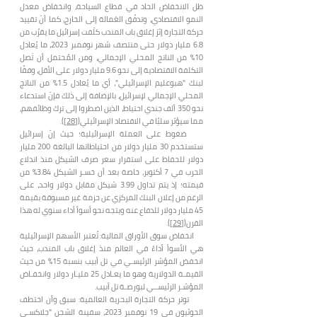
ظل الانخفاض الحاد في قطاع السياحة، وانخفاض معدل
النمو الاقتصادي، وتدفُق العَمالة إلى الخارج، كما أنّ تقييد
حركة التجارة إثرَ إغلاق باب المندب كلّفت إسرائيل ما يقرُب من
6.8 مليار دولار حتى منتصف شهر نوفمبر 2023، ما يُعادل
10% من الناتج المحلي الإجمالي، ومن المُحتمل أن تَصل
التكلفة الاقتصادية إلى نحو 9.6 مليار دولار على الأقل، وفقًا
لبنك "هبوعليم الإسرائيلي"، أي ما يُعادل 1.5% من الناتج
المحلي الإجمالي لإسرائيل، بالإضافة إلى ذلك فإنّ استدعاء
نحو 350 ألف جندي احتياط، الذين اضطروا إلى ترك وظائفهم،
مما سيؤثر سلبًا في الاقتصاد الإسرائيلي(
[28]
).
ضغوط على العملة الإسرائيلية؛ حيث إنّ إسرائيل
ستستخدم 30 مليار دولار من احتياطاتها البالغة 200 مليار
دولار للحفاظ على استقرار سعر صرف الشيكل منذ اندلاع
الحرب في 7 أكتوبر، خاصة بعد أن خسـر الشيكل 3.84% من
قيمته؛ إذ يتم تداول 3.99 شيكل مقابل دولار واحد، على
الرغم من إعلان البنك المركزي عن حزمة غير مسبوقة بقيمة
45 مليار دولار للدفاع عنه ويتجه نحو أسوأ أداء سنوي له هذا
القرن(
[29]
).
انخفاض سوق الأوراق المالية: تُعتبر الأسهم الإسرائيلية
هي الأسوأ أداءً في العالم منذ إغلاق باب المندب، حيث
انخفض المؤشر الرئيسـي في تل أبيب بنسبة 15% من حيث
القيمـة الدولارية وهو ما يعـادل 25 مليـار دولار وانخفـاض
المؤشـر الرئيســي لبورصـة تل أبيب.
توتر حركة التجارة البحرية العالمية: سبق وأن اختطف
الحوثيون في 19 نوفمبر 2023، سفينة الشحن "جلاكسـي