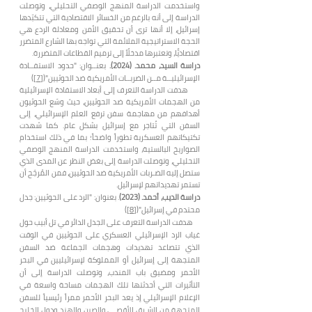
واستخدمت الدراسة المنهج الوصفي التحليلي، وتوصلت
الدراسة إلى أنه بالرغم من الخسائر الاقتصادية التي تتكبّدها
إسرائيل، إلا أنها ترى أن تحقيق الأمن ومعادلة الردع هي
الحجة الاستراتيجية الملائمة التي تواجه بها الشارع المتضرر
اقتصاديًّا، وتعتبرها مدخلًاً إلى ترميم القطاعات المتضررة.
دراسة السيد، محمد. (2024).
بعنــوان: "حدود الاستفــادة
الإسرائيليــة مــن الضربــات الأمريكية ضد الحوثيين"(
[7]
)
هدفت الدراسة التعرف إلى أبعاد الاستفادة الإسرائيلية
من الهجمات الأمريكية ضد الحوثيين، حيث وسّع الحوثيون
أهدافهم من مهاجمة سفن ترفع العلم الإسرائيلي، إلى
السفن التي تُتاجر مع إسرائيل بشكل عام. كما شهدت
تكتيكاتهم العسكرية تطوراً واضحاً؛ بما في ذلك استخدام
الصواريخ البالستية، واستخدمت الدراسة المنهج الوصفي
التحليلي، وتوصلت الدراسة إلى بغض النظر عن المدى الذي
ستصل إليه الضـربات الأمريكية ضد الحوثيين، فمن المُرجّح أن
تستمر تهديداتهم لإسرائيل.
دراسة الديب، أحمد. (2023)
. بعنوان: "الرد على الحوثيين: جدل
محتدم في إسرائيل"(
[8]
)
هدفت الدراسة التعرف على الجدل الدائر في تل أبيب حول
غياب الرد الإسرائيلي العسكري على الحوثيين في الوقت
الذي تتصاعد تهديدات وهجمات الجماعة ضد السفن
المتجهة إلى إسرائيل أو المملوكة لإسرائيليين في البحر
الأحمر ومضيق باب المندب، وتوصلت الدراسة إلى أن
التأثيرات التي أحدثتها تلك الهجمات مساحة واسعة في
الإعلام الإسرائيلي إذ يعد البحر الأحمر ممراً رئيسياً للسفن
المتجهة من الشـرق الأقصـى والصين والهند ودول الخليج