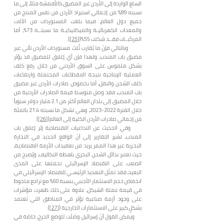
السلع الواردة إلى الأردن عبر المضيق كالأقمشة مثلاً، إلى ما
نسبته 89% من إجمالي استيراد الأردن من نفس المنتج من
جميع دول العالم، فيما بلغت المستوردات من الآلات
والمعدات الكهربائيـة والميكانيكيـة ما نسبتــه 73%، أما
المركَبــات فقــد شكلت 55%(
[25]
).
وبالتالي فإنّ ما يُقارب ثُلث مستوردات الأردن تأتي عبر
مضيق باب المندب، ولهذا فإن أي إغلاق للمضيق قد يؤثر
بشكل ملموس على السوق الأردني من خلال رفع كلف
العملية الإنتاجية نتيجة الانقطاعات المحتملة وارتفاعات
كلف الشحن والنقل، أما بخصوص صادرات الأردن عبر مضيق
باب المندب، فقد وصل متوسط قيمة الصادرات الأردنية من
خلال المضيق إلى بلدان العالم أكثر من 2.1 مليار دولار سنوياً
خلال الفترة
2022-2023
، وهي تشكل ما نسبته 21.4 بالمئة
من إجمالي صادرات الأردن الكلية إلى العالم(
[26]
).
وفي الحديث عن التداعيات الاقتصادية إثر إغلاق باب
المندب، تشير التقارير إلى أنّ الواقع الجديد في التجارة
البحرية عبر هذا الممر يزيد من تعقيدات الأزمة الاقتصادية،
حيث تعتبر بدائل الشحن البحري باهظة التكاليف، ويُصبح من
الصعب على الاقتصاد الإسرائيلي تحملها على المدى
البعيد، فقد تمثّل التهديد الرئيسـي للاقتصاد الإسرائيلي في
انخفاض حجم الاستثمار الأجنبي بنسبة 60% مع تراجع ملحوظ
في قيمة عملة الشيكل، علاوة على ذلك ظهرت مؤشرات
على وجود أزمة صناعية تؤثر في المناطق التي تَعتمد
بشكلٍ كبير على الاستثمارات الخارجية (
[27]
).
ويمكن القول أنّ إسرائيل وصَلَت للوضع الحرج، خاصَة في