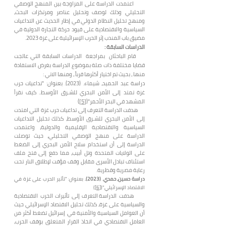
اعتمدت الدراسة على المزاوجة بين المنهج الوصفي
التحليلي وذلك لوصف وتحليل عناصر ومرتكزات البحث،
ومنهج تحليل النظام الدولي في إطار الحديث عن التداعيات
السياسية والاقتصادية على قيود حركة التجارة الدولية في
مضيق باب المندب إثر الحرب الإسرائيلية على غزة 2023.
الدراسات السابقة :
قام الباحثان بمراجعة الدراسات السابقة التي عالجت
قضايا مختلفة ذات صلة بموضوع الدراسة بغرض الاستفادة
منها ، بحيث تم اختيار أكثرها قرباً ، ومنها الاتي :
دراسة عبد الحميد، شيماء. (2023). بعنوان: "تداعيات حرب
غزة تمتد إلى الأمن البحري للشـرق الأوسط.. كيف نقرأ
المشهد في البحر الأحمر"(
[5]
)
هدفت الدراسة التعرف إلى تداعيات حرب غزة التي امتدت
إلى الأمن البحري للشـرق الأوسط، كذلك تحليل التداعيات
السياسية والاقتصادية الإقليمية والدولية، واعتمدت
الدراسة على منهج الوصفي التحليلي، حيث توصلت
الدراسة إلى أن استخدام سلاح الأمن البحري إلى الضغط
على الولايات المتحدة وتل أبيب، مما دفع إلى فتح ملف
استئناف تبادل الأسرى مقابل وقف مؤقت لإطلاق النار تحت
رعاية مصرية وقطرية.
دراسة حسين، حمدي. (2023).
بعنوان: "تأثير الحرب على غزة في
الاقتصاد الإسرائيلي"(
[6]
)
هدفت الدراس
ة التعرف إلى تأثيرات الحرب الاقتصادية
والسياسية على غزة، كذلك تحليل الاقتصاد الإسرائيلي حيث
أن العوامل السياسية والأمنية في إسرائيل تضغط أكثر من
العامل الاقتصادي في اتخاذ القرار المتعلق بوقف الحرب،