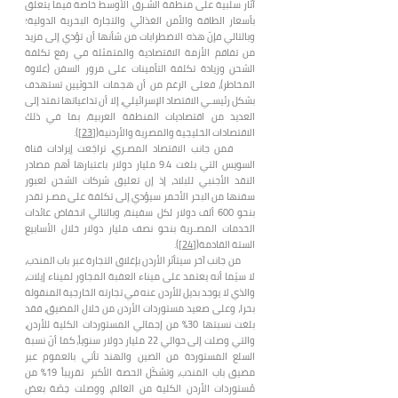
آثار سلبية على منطقة الشـرق الأوسط خاصة فيما يتعلق
بأسعار الطاقة والأمن الغذائي والتجارة البحرية الدولية؛
وبالتالي فإنّ هذه الاضطرابات من شأنها أن تؤدي إلى مزيد
من تفاقم الأزمة الاقتصادية والمتمثلة في رفع تكلفة
الشحن وزيادة تكلفة التأمينات على مرور السفن (علاوة
المخاطر)، فعلى الرغم من أن هجمات الحوثيين تستهدف
بشكل رئيسـي الاقتصاد الإسرائيلي، إلا أن تداعياتها تمتد إلى
العديد من اقتصاديات المنطقة العربية، بما في ذلك
الاقتصادات الخليجية والمصرية والأردنية(
[23]
).
فمن جانب الاقتصاد المصـري، تراجَعت إيرادات قناة
السويس التي بلغت 9.4 مليار دولار باعتبارها أهم مصادر
النقد الأجنبي للبلاد، إذ إن تعليق شركات الشحن لعبور
سفنها من البحر الأحمر سيؤدي إلى تكلفة على مصـر تقدر
بنحو 600 ألف دولار لكل سفينة، وبالتالي انخفاض عائدات
الخدمات المصـرية بنحو نصف مليار دولار خلال الأسابيع
الستة القادمة(
[24]
).
من جانب آخر سيتأثر الأردن بإغلاق التجارة عبر باب المندب،
لا سيّما أنه يعتمد على ميناء العقبة المجاور لميناء إيلات،
والذي لا يوجد بديل للأردن عنه في تجارته الخارجية المنقولة
بحرا، وعلى صعيد مستوردات الأردن من خلال المضيق، فقد
بلغت نسبتها 30% من إجمالي المستوردات الكلية للأردن،
والتي وصلت إلى حوالي 22 مليار دولار سنوياً، كما أنّ نسبة
السلع المستوردة من الصين والهند تأتي بالعموم عبر
مضيق باب المندب، وتشكّل الحصة الأكبر تقريباً 19% من
مُستوردات الأردن الكلية من العالم، ووصلت حِصّة بعض