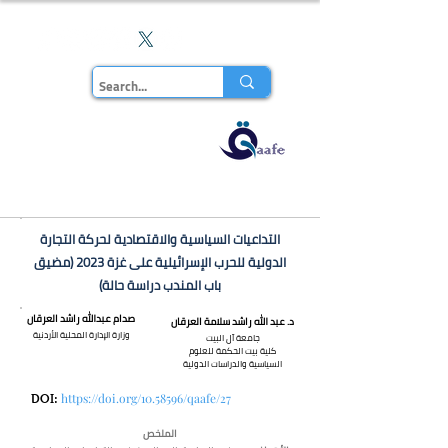
En
مجلة قاف
للدراسات
التداعيات السياسية والاقتصادية لحركة التجارة
الدولية للحرب الإسرائيلية على غزة 2023 (مضيق
باب المندب دراسة حالة)
صدام عبدالله راشد العرقان
د. عبد الله راشد سلامة العرقان
وزارة الإدارة المحلیة الأردنیة
جامعة آل البيت
كلية بيت الحكمة للعلوم
السياسية والدراسات الدولية
https://doi.org/10.58596/qaafe/27
DOI:
الملخص