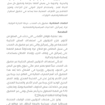
والبحرية والجوية كي يعيش أهلها بكرامة وتحقيق كل سبل
الحياة لهم ، واستخدام الحوار الدولي لحل النزاعات وتعزيز
التفاهم بين الأطراف المعنية، مما يساعد في تحقيق استقرار
المنطقة وتخفيف التوترات .
الكلمات المفتاحية :
مضيق باب المندب ، حركة التجارة الدولية ،
غزة ، إسرائيل ، التداعيات السياسية والاقتصادية .
المقدمة
بعد عملية طوفان الأقصـى التي حدثت في السابع من
أكتوبر، شرَع الحوثيون في استهداف السفن التجارية
المتجهة من وإلى إسرائيل والتي تمر عبر مضيق باب المندب
في سبيل التضامن مع قطاع غزة ومحاولةً منهم الضغط
على إسرائيل في إيقاف الحرب وإمداد القطاع بمساعدات
إنسانية طبية وغذائية.
لم يأتي استهداف الحوثيين للسفن التجارية عبر مضيق
باب المندب عبثاً فهو يعتبر ممر مائي حيوي يقع بين اليمن
في الجنوب وجيبوتي وإرتيريا في الشمال، كما يُعد هذا
المضيق أحد أهم الممرات المائية في العالم، حيث يربط بين
البحر الأحمر وخليج عدن في المحيط الهندي، ويُعد الممر
البحري الوحيد الذي يربط بين البحر الأحمر والمحيط الهندي،
ويمر من خلاله ثلث سفن الحاويات العالمية يوميًا، وما يقارب
10% من النفط المنقول بحرياً يمر بشكل يومي عبر المضيق
وفقاً لوكالة الطاقة الدولية(
[1]
) .
وكردٍ على هجمات الحوثيين، نفذت الولايات المتحدة
وبريطانيا ضربات عسكرية واسعة النطاق ضد مواقع في