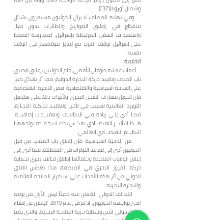
وشمال أوروبا(
[37]
).
وفي نهاية المطاف، لا يزال الحوثيون مستمرون بشكل
متقطّع في إطلاق الصواريخ والطائرات بدون طيار
واستهداف السفن المرتبطة بإسرائيل، لممارسة الضغط
على إسرائيل لوقف الحرب مع تعزيز موقفهم في الوقت
نفسه.
الخاتمة
أعقاب عملية طوفان الأقصى، قام الحوثيين بإغلاق مضيق
باب المندب وتقييد حركة التجارة الدولية، مما أثر بشكل كبير
على الساحة السياسية والاقتصادية، فمن الناحية الاقتصادية
فإن تحويل مسارات الشحن البحري وتأثيرات ذلك على سلاسل
التوريد العالمية تسببت في تأخير وتعقيـد لحركـة التجـارة،
ممـا أدى إلـى زيادة فـي التكاليـف وتعقيــدات إضافيــة.
هــذا التأثيــر الاقتصــادي يعكـس تحديـات جديـدة يواجههـا
النظــام الاقتصــادي العالمي.
من الناحية السياسية، فإن إغلاق باب المندب من قبل
الحوثيين أدى إلى تصاعد التوترات في المنطقة، مما أدى إلى
إعلان الولايات المتحدة وحلفائها إطلاق تحالف بحري لحماية
حركة المرور البحري في المنطقة، هذا يعكس القلق
الدولي من أثر هذه الأحداث على استقرار الملاحة العالمية
والتجارة البحرية.
التحالف الدولي المُعلن عنه حديثاً ليس الأول من نوعه
الذي يواجهه الحوثيون، إذ تم في عام 2019 الإعلان عن إنشاء
تحالف دولي لأمن وحماية حرية الملاحة البحرية، والذي يضم