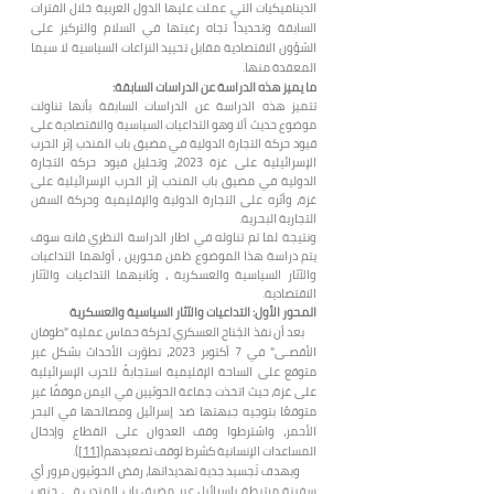
الديناميكيات التي عملت عليها الدول العربية خلال الفترات
السابقة وتحديداً تجاه رغبتها في السلام والتركيز على
الشؤون الاقتصادية مقابل تحييد النزاعات السياسية لا سيما
المعقدة منها.
ما يميز هذه الدراسة عن الدراسات السابقة:
تتميز هذه الدراسة عن الدراسات السابقة بأنها تناولت
موضوع حديث ألا وهو التداعيات السياسية والاقتصادية على
قيود حركة التجارة الدولية في مضيق باب المندب إثر الحرب
الإسرائيلية على غزة 2023، وتحليل قيود حركة التجارة
الدولية في مضيق باب المندب إثر الحرب الإسرائيلية على
غزة، وأثره على التجارة الدولية والإقليمية وحركة السفن
التجارية البحرية.
ونتيجة لما تم تناوله في اطار الدراسة النظري فانه سوف
يتم دراسة هذا الموضوع ظمن محورين ، أولهما التداعيات
والآثار السياسية والعسكرية ، وثانيهما التداعيات والآثار
الاقتصادية.
المحور
الأول:
التداعيات
والآثار السياسية والعسكرية
بعد أن نفذ الجَناح العسكري لحركة حماس عملية "طوفان
الأقصـى" في 7 أكتوبر 2023، تطوّرت الأحداث بشكل غير
متوقع على الساحة الإقليمية استجابةً للحرب الإسرائيلية
على غزة، حيث اتخذت جماعة الحوثيين في اليمن موقفًا غير
متوقعًا بتوجيه جبهتها ضد إسرائيل ومصالحها في البحر
الأحمر، واشترطوا وقف العدوان على القطاع وإدخال
المساعدات الإنسانية كشرط لوقف تصعيدهم(
[11]
).
وبهدف تَجسيد جدية تهديداتها، رفض الحوثيون مرور أي
سفينة مرتبطة بإسرائيل عبر مضيق باب المندب في جنوب