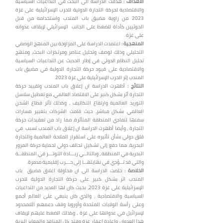
الأهداف
:
هدفت الدراسة الى البحث في التداعيات السياسية
والاقتصادية لحركة التجارة الدولية للحرب الإسرائيلية على غزة
2023 من زاوية مضيق باب المندب واستخدامه من قبل
الحوثيين كأداة للضغط على الجانب الإسرائيلي لإيقاف عدوانه
على غزة .
المنهجية :
اعتمدت الدراسة على المزاوجة بين المنهج الوصفي
التحليلي وذلك لوصف وتحليل عناصر ومرتكزات البحث، ومنهج
تحليل النظام الدولي في إطار الحديث عن التداعيات السياسية
والاقتصادية على قيود حركة التجارة الدولية في مضيق باب
المندب إثر الحرب الإسرائيلية على غزة 2023.
النتائج :
أظهرت الدراسة ان إغلاق باب المندب وتقييد حركة
التجارة أثر بشكل كبير على الاقتصاد العالمي، مع تعطيل سلاسل
التوريد العالمية وارتفاع التكاليف ، وكذلك تأثر قطاع الشحن
العالمي بشكل مباشر، حيث قامت الشركات بتغيير مسارات
سفنها لتفادي المنطقة المتأثرة، مما زاد من تعقيدات حركة
التجارة ، وأيضا أظهرت الدراسة ان إغلاق باب المندب تسبب في
قلق دولي بشأن تأثيره على استقرار الملاحة العالمية والتجارة
البحرية، مما دفع إلى تشكيل تحالف دولي لحماية حركة المرور
البحرية في المنطقة ، وبالتالــي زيـــادة التوتـــر في المنطقــة
والتي قد تــؤدي في نهايتهــا إلى حـــرب إقليمية مدمرة.
الخلاصة :
خلصت الدراسة الى ان محاولة اغلاق مضيق باب
المندب اثر بشكل كبير على حركة التجارة الدولية للحرب
الإسرائيلية على غزة 2023، بحيث كان لها العديد من التداعيات
السياسية والاقتصادية ، والذي كان ينبغي على العالم أجمع
وعلى رأسة الولايات المتحدة وأوروبا وقف دعمهم اللامحدود
لإسرائيل في عدوانها على غزة ، وكذلك الضغط عليهم لإيقاف
هذا العدوان وإعادة اعمار غزة وفتح كل المنافذ والمعابر البرية