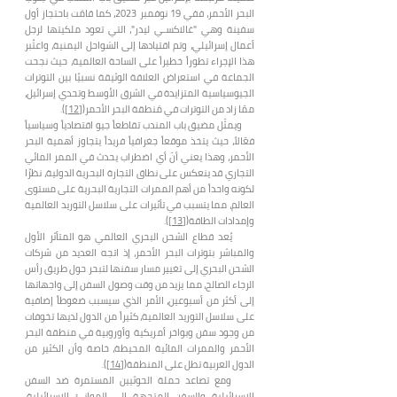
البحر الأحمر، ففي 19 نوفمبر 2023، كما قامَت باحتجاز أول
سفينة وهي "غالاكسـي ليدر"، التي تعود ملكيتها لرجل
أعمال إسرائيلي، وتم اقتيادها إلى السَواحل اليمنية، واعتُبر
هذا الإجراء تطوراً خطيراً على الساحة العالمية، حيث نجحت
الجماعة في استعراض العلاقة الوثيقة نسبيًا بين التوترات
الجيوسياسية المتزايدة في الشرق الأوسط وتحدي إسرائيل،
ممّا زاد من التوترات في مَنطقة البحر الأحمر(
[12]
).
ويمثّل مضيق باب المندب تقاطعاً جيو اقتصادياً وسياسياً
فعّالاً، حيث يتخذ موقعاً جغرافياً فريداً يتجاوز أهمية البحر
الأحمر، وهذا يعني أنّ أي اضطراب يحدث في الممر المائي
التجاري قد ينعكس على نطاق التجارة البحرية الدولية، نظرًا
لكونه واحداً من أهم الممرات التجارية البحرية على مستوى
العالم، مما يتسبب في تأثيرات على سلاسل التوريد العالمية
وإمدادات الطاقة(
[13]
).
يُعد قطاع الشحن البحري العالمي هو المتأثر الأول
والمباشر بتوترات البحر الأحمر، إذ اتجه العديد من شركات
الشحن البحري إلى تغيير مسار سفنها لتبحر حول طريق رأس
الرجاء الصالح، مما يزيد من وقت وصول السفن إلى واجهاتها
إلى أكثر من أسبوعين، الأمر الذي سيسبب ضغوطاً إضافية
على سلاسل التوريد العالمية، كثيراً من الدول لديها تخوفات
من وجود سفن وبواخر أمريكية وأوروبية في منطقة البحر
الأحمر والممرات المائية المحيطة، خاصة وأن الكثير من
الدول العربية تطل على المنطقة(
[14]
).
ومع تصاعد حملة الحوثيين المستمرة ضد السفن
الإسرائيلية والسفن المتجهة إلى الموانئ الإسرائيلية،