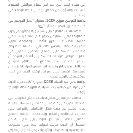
إلى ميناء إيلات الذي يعد أكبر ميناء إسرائيلي لاستيراد
السيارات ومسؤول عن 3% من إجمالي حركة البضائع في
إسرائيل.
دراسة الغويدي، فوزي. (2023)
. بعنوان: "تدخّل الحوثيين في
حرب غزة: ما بين التكتيك والتأثير"(
[9]
)
هدفت الدراسة التعرف إلى استراتيجية الحوثيين في حرب
غزة الواقعة في السابع من أكتوبر لعام 2023، حيث تبنت في
خطابها الحث على تحرير الأقصـى ومقاومة القوى
الإمبريالية كما ينعكس ذلك في شعارها "الصـرخة،
واعتمدت الدراسة على المنهج الوصفي التحليلي في
تحليل الظواهر، وتوصلت الدراسة إلى أنه من المرجح أن
يستمر الحوثيون بشكل متقطع في إطلاق الصواريخ
والطائرات بدون طيار واستهداف السفن المرتبطة بإسرائيل
لممارسة الضغط على إسرائيل لوقف الحرب مع تعزيز
موقفهم في الوقت نفسه.
دراسة عامر، عبد الملك. (2023).
بعنوان: "كيف غيرت الحرب
على غزة من ديناميكيات السياسة العربية تجاه الإقليم"
)
[10]
(
هدفت الدراسة إلى تحليل سياسات يناقش التحولات التي
تفرضها الحرب على غزة والتي قد تطال السياسات العربية
تجاه الإقليم من جهة شكل التحالفات وتأثيراتها على
مسارات المصالحة والسلام، واستخدمت الدراسة المنهج
الوصفي التحليلي من أجل التوصل إلى نتائج بارزة من
أهمها، أن الحرب طرحت تحولات عدة على مستويات
الدبلوماسية والتهديدات والأولويات، ومن المرجح أن تقوض