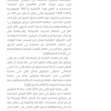
قررت كبرى شركات الشحن العالمية، مثل "ميرسك"
الدنماركية و "هاباج لويد" الألمانية و"MSC" السويسرية
و"CMA CGM" الفرنسية، والتي تمثل ما يقرب من 50% من
حركة شحن الحاويات حول العالم، تعليق المرور من خلال البحر
الأحمر، كما أعلنت عمالقة النفط مثل "بريتش بتروليوم بي"
البريطانية توقف شحناتها عبر هذا الممر الحيوي، الأمر الذي
دفع إلى استنفار البحريات الأمريكية والبريطانية بشن
هجمات عسكرية لردع تهديدات الحوثيين للملاحة الدولية، إذ
تأثرت الأسواق العالمية بشكل كبير وتسببت هذه التوترات
في تداولات اقتصادية غير مستقرة في الممر البحري
الحيوي، مما أدى إلى تفاقم التأثيرات السياسية والاقتصادية
على الساحة الدولية(
[15]
).
وقد كان الهدف المُزعَم من استهداف الشحن من وإلى
إسرائيل هو فرض وقف إطلاق النار في غزة، ورغم أن بعض
السفن تضررت، إلا أنه لم يتم إغراق أي منها، وفي حدث أمني
استثنائي استولى الحوثيون بشكل خاص على سفينة
"غالاكسـي ليدر" المرتبطة بإسرائيل، وذلك في عملية
شاركت فيها قوات كوماندوز باستخدام طائرة هليكوبتر، مما
شكل تهديدًا استراتيجيًا للأمان البحري(
[16]
).
وفي نهاية الربع الثاني من 2023، قامت جماعة الحوثيين
بتصعيد جديد يتمثل في منع مرور كافة السفن المتجهة
إلى إسرائيل، مهددين بجعل تلك السفن "هدفًا مشروعًا" إذا
لم يتم إدخال المساعدات الغذائية والطبية إلى قطاع غزة،
جاء عَلى إثره موافقة مجلس الأمن الدولي على القرار الذي