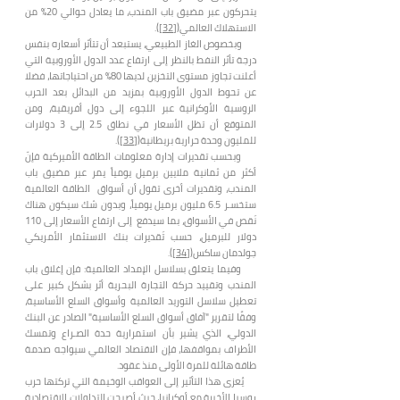
يتحركون عبر مضيق باب المندب، ما يعادل حوالي 20% من
الاستهلاك العالمي(
[32]
).
وبخصوص الغاز الطبيعي، يستبعد أن تتأثر أسعاره بنفس
درجة تأثر النفط بالنظر إلى ارتفاع عدد الدول الأوروبية التي
أعلنت تجاوز مستوى التخزين لديها 80% من احتياجاتها، فضلا
عن تحوط الدول الأوروبية بمزيد من البدائل بعد الحرب
الروسية الأوكرانية عبر اللجوء إلى دول أفريقية، ومن
المتوقع أن تظل الأسعار في نطاق 2.5 إلى 3 دولارات
للمليون وحدة حرارية بريطانية(
[33]
).
وبحسب تقديرات إدارة معلومات الطاقة الأميركية فإنّ
أكثر من ثمانية ملايين برميل يومياً يمر عبر مضيق باب
المندب، وتقديرات أخرى تقول أن أسواق الطاقة العالمية
ستخسـر 6.5 مليون برميل يومياً، وبدون شك سيكون هناك
نَقص في الأسواق، بما سيدفع إلى ارتفاع الأسعار إلى 110
دولار للبرميل، حسب تَقديرات بنك الاستثمار الأمريكي
جولدمان ساكس(
[34]
).
وفيما يتعلق بسلاسل الإمداد العالمية: فإن إغلاق باب
المندب وتقييد حركة التجارة البحرية أثر بشكل كبير على
تعطيل سلاسل التوريد العالمية وأسواق السلع الأساسية،
وفقًا لتقرير "آفاق أسواق السلع الأساسية" الصادر عن البنك
الدولي، الذي يشير بأن استمرارية حدة الصـراع وتمسك
الأطراف بمواقفها، فإن الاقتصاد العالمي سيواجه صدمة
طاقة هائلة للمرة الأولى منذ عقود.
يُعزى هذا التأثير إلى العواقب الوخيمة التي تركتها حرب
روسيا الأخيرة مع أوكرانيا، حيث أصبحت التداولات الاقتصادية