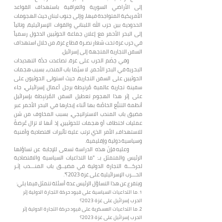
إلى الأراضي السورية والعراقية باستهداف القواعد
الأمريكية المتواجدة فيها، وإلى جنوب لبنان حيث الهجومات
الحدودية بين حزب الله اللبناني والقوات الإسرائيلية، وتالياً
إلى البحر الأحمر مع إعلان جماعة الحوثيين الدخول رسمياً
في حرب غزة تحت شعار نصـرة قطاع غزة، من خلال استهداف
السفن التجارية المتجهة إلى إسرائيل.
وفي خِضَم الحرب على غزة، تصاعدت حدَّة التهديدات
البحرية في البحر الأحمر، لا سيَّما باب المندب، بسبب هجمات
الحوثيين على السفن التجارية، حيث استولى الحوثيون على
سفينة تجارية عالمية مُرتبِطة برجل أعمال إسرائيلي، جاء
على إثر هذا الهجوم تعطيل السفن المُرتبِطة بإسرائيل
أنظمة التتبُّع الخاصَّة بها أثناء إبحارها في البحر الأحمر عبر
مضيق باب المندب الاستراتيجي، بسبب المخاوف من شن
عمليات اختطاف أو هجمات للحوثيين، إذ أنها لا تزال عُرضةً
للاستهداف، الأمر الذي ترتب عليه تأثيرات اقتصادية وأمنية
وسياسية دولية وإقليمية.
وعليه فإنّ هذه الدراسة تسعى للإجابة عن تساؤلها
الرئيس والمتمثل بـ: "ما التداعيات السياسية والاقتصادية
لحركـــة التجارة الدولية في مضيــق باب المنـــدب إثـر
الحـــرب الإسرائيلية على غزة 2023؟".
ويتفرع عن هذا التساؤل الرئيس عدة أسئلة تتمثل فيما يلي:
1.
ما التداعيات السياسية على قيود حركة التجارة الدولية إثر
الحرب إسرائيل على غزة 2023؟
2. ما التداعيات العسكرية على قيود حركة التجارة الدولية إثر
الحرب إسرائيل على غزة 2023؟