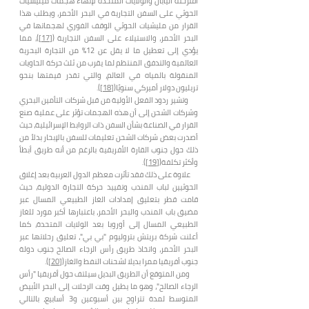
اقترحته اليابان والولايات المتحدة لإنهاء هجمات ميليشيات
الحوثي على السفن التجارية في البحر الأحمر، ويطلب هذا
القرار من مليشيات الحوثي الوقف الفوري لهجماتها في
البحر الأحمر، والاستيلاء على السفن التجارية (
[17]
)، مما
يؤدي إلى تعطيل ما لا يقل عن 12% من التجارة البحرية
العالمية والتدفق المنتظم لما يقرب من ثلث حركة الحاويات
المنقولة بالمياه في العالم، والتي تقدر قيمتها بنحو
تريليون دولار أميركي سنويًا(
[18]
).
وتشير ردود الفعل الأولية من قبل شركات التأمين البحري
وشركات الشحن إلى أن هذه الهجمات تؤثر على عملية صنع
القرار في الصناعة بشأن السفن ذات الروابط الإسرائيلية، حيث
أصدرت بعض شركات الشحن تعليمات للسفن بالإبحار بدلاُ من
ذلك حول جنوب القارة الأفريقية بالرغم من أنه طريق أبطأ
وأكثر تكلفة(
[19]
).
علاوة على ذلك فقد تأثرت معظم الدول العربية بعد إغلاق
الحوثيين لباب المندب وتقييد حركة التجارة الدولية، حيث
قامت قطر بتعليق إمدادات الغاز الطبيعي المسال عبر
مضيق باب المندب والبحر الأحمر، باعتبارها أكبر مورد للغاز
الطبيعي المسال إلى أوروبا بعد الولايات المتحدة، كما
أعلنت شركة بريتش بتروليوم "بي بي"، تعليق رحلاتها عبر
البحر الأحمر، واتخاذ طريق رأس الرجاء الصالح جنوب دولة
جنوب أفريقيا ممرا بديلا لشحنات النفط والغاز(
[20]
).
ومن المتوقع أن الطريق البديل سيلتف حول أفريقيا "رأس
الرجاء الصالح"، وهو ما يطيل وقت الرحلات إلى البحر الأبيض
المتوسط لمدة تتراوح بين أسبوعين و3 أسابيع، بالتالي