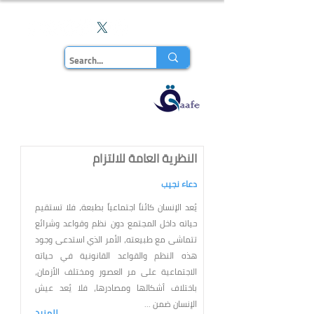
En
مجلة قاف
للدراسات
النظرية العامة للالتزام
دعاء نجيب
يُعد الإنسان كائناً اجتماعياً بطبعة، فلا تستقيم
حياته داخل المجتمع دون نظم وقواعد وشرائع
تتماشى مع طبيعته، الأمر الذي استدعى وجود
هذه النظم والقواعد القانونية في حياته
الاجتماعية على مر العصور ومختلف الأزمان،
باختلاف أشكالها ومصادرها، فلا يُعد عيش
الإنسان ضمن ...
للمزيد