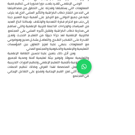
          الوعـي الإعلامـي للفـرد يلعـب دورا محوريا فـي تنظيم كمية 
المعلومات التي يستقبلها وقدرته على التحقق من مصداقيتها 
في الحد من انتشار خطاب الكراهية والتأثير السلبي الذي قد يترتب 
عليه من جميع النواحي مع التركيز على أهمية حرية التعبير جبتا 
إلى جنب مع احترام فكرة التعددية والإختلاف. بإمكاننا اتباع العديد 
من السياسات والإجراءات الداعمة للتربية الإعلامية والتي تساهم 
في محاربة خطاب الكراهية وتقليل تأثيره السلبي على المجتمع. 
فالتربية الإعلامية تعد جزءًا حيويًا من التعليـم الحديـث وتعـزز 
القـدرة علـى التفكيـر النقـدي والتعامـل بشكـل صحيح وموضوعي 
مع المعلومات. ينبغي علينا تعزيز التعاون بين المؤسسات 
التعليمية والإعلامية والحكومية والمجتمع المدني.
          ومن أجل ذلك، يتعين علينا تحسين الثقافة الإعلامية 
والتعليمية عمومًا، وتوفير بيئة تعليمية آمنة وصحية للجميع، 
وتعزيز التوعية بأهمية التعليم الإعلامي وتنظيم الدورات التدريبية 
وورش العمل المخصصة لهذا الغرض، وكذلك تنظيم الحملات 
الإعلامية التي تعزز القيم الإيجابية وتشجع على التفاعل الإيجابي 
في المجتمع.
Previous
Next
من نحن
الرئيسية
تواصل معنا
مجلة قاف
مجلس الإدارة