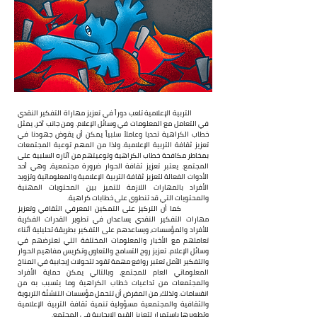
          التربية الإعلامية تلعب دوراً في تعزيز مهاراة التفكير النقدي 
في التعامل مع المعلومات في وسائل الإعلام. ومن جانب آخر، يمثل 
خطاب الكراهية تحديا وعاملاً سلبياً يمكن أن يقوض جهودنا في 
تعزيز ثقافة التربية الإعلامية. ولذا من المهم توعية المجتمعات 
بمخاطر مكافحة خطاب الكراهية وتوعيتهم من آثاره السلبية على 
المجتمع. يعتبر تعزيز ثقافة الحوار ضرورة مجتمعية، وهي أحد 
الأدوات الفعالة لتعزيز ثقافة التربية الإعلامية والمعلوماتية وتزويد 
الأفراد بالمهارات اللازمة للتميز بين المحتويات المهنية 
والمحتويات التي قد تنطوي على خطابات كراهية.
          كما أن التركيز على التمكين المعرفي الثقافي وتعزيز 
مهارات التفكير النقدي يساعدان في تطوير القدرات الفكرية 
للأفراد والمؤسسات، ويساعدهم على التفكير بطريقة تحليلية أثناء 
تعاملهم مع الأخبار والمعلومات المختلفة التي تعترضهم في 
وسائل الإعلام. تعزيز روح التسامح والتعاون وتكريس مفاهيم الحوار 
والتفكير الآمل تعتبر روافع مهمة تقود لتحولات إيجابية في المناخ 
المعلوماتي العام للمجتمع، وبالتالي يمكن حماية الأفراد 
والمجتمعات من تداعيات خطاب الكراهية وما يتسبب به من 
انقسامات. ولذلك، من المفرض أن تتحمل مؤسسات التنشئة التربوية 
والثقافية والمجتمعية مسؤولية تنمية ثقافة التربية الإعلامية 
وتطويرها باستمرار لتعزيز القيم الإيجابية في المجتمع.