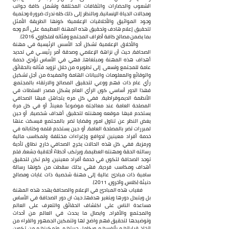
الشعوب والحضارات والثقافات المختلفة وتشمل كافة جوانب 
ومجالات الحياة الإنسانية، وبالنظر إلى ذلك كله ندرك ضرورة وحتمية 
وجود المواثيق والأخلاقيات الإعلامية؛ كونها الطريقة الأمثل 
لتحقيق إعلام هادف وتحقيق هذه المهنة العظيمة على أتم وجه 
بما يضمن مصالح كافة أطراف المجتمع وفئاته (ملكاوي، 2016).
      والأخلاق الإعلامية تشكل أحد الأسس الرئيسية في مهنة 
الصحافة، حيث أن نزاهة الإعلامي وصدقة أمر رئيسـي في تحديد 
أهداف هذه المهنة ومبتغاها، فهي في الأساس تؤدي خدمة 
عامة للمجتمع وتسعى إلى تطويره من خلال تزويد فئاته بالحقائق 
والوقائع والمعلومات والبيانات الهامة والمفيدة من أجل تشكيل 
رأي عام ذات فهم ووعي لتحقيق المصالح والارتقاء بالمجتمع، 
فهذا الدور أساسي كون الرأي العام يشكل مصدر السلطات في 
الأنظمة الديموقراطية، ففي كل مره يتجاهل فيها الصحافي 
المصلحة العامة عند معالجته موضوعاً معيناً، أو في كل مرة 
يستخدم فيها موقعه ومهنته لتحقيق أهداف شخصية، أو حين 
يغض النظر عن تناول امور وقضايا تضر بالمجتمع فيسكت عنها 
لمبررات تضر بالمصلحة العامة، أو حين يستخدم قلمه وكتاباته في 
خدمة أفراد معينين لدوافع وإغراءات مختلفة ولمكاسب مالية 
ورمزية، ففي كل هذه الحالات يخرج الصحافي خارج نطاق تأدية 
رسالته الحقة ومهنته العظيمة، ويرتكب أخطاءً أخلاقية جشعة، فلم 
توجد الصحافة لتكون في خدمة أفراد معينين، ولم تكن لتحقيق 
أهداف ومكاسب فردية، فهي بذلك سقطت من كونها رسالة 
سامية ذات مبادئ عالية إلى مهنة شخصية ذات غايات ومصالح 
دنيئة (كلاس، وآخرون، 2011).
      فغياب هذه المبادئ في الإعلام والصحافة يهدد هذه المهنة 
بل ويتبدل دورها ويتغير هدفها، حيث ان دور الصحافة في الأساس 
مساعدة الناس على اكتشاف الحقائق والتعرف على العالم 
والمجتمع والأفراد، وايصال ما يحدث في العالم من أحداث 
وتوضيحها لتحقيق فهم واضح لها ولتمكين الجمهور والقراء من 
اتخاذ قراراتهم بأنفسهم وبكامل حريتهم، وتمكينهم من تكوين 