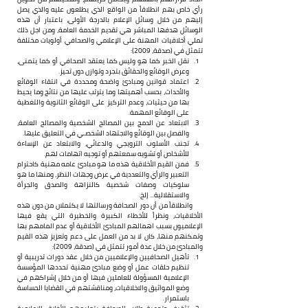
رأي خاص بهم انطلاقاً من الواقع الذي يطلعون عليه والذي يصل 
إليهم من خلال وسائل الإعلام بالدرجة الأولى، باعتبار أن هذه 
الوسائل هدفها المباشر هي تقديم الخدمة العامة، ومن اجل ذلك 
تملي أخلاقيات المهنة على الإعلامي والصحافي أولويات مختلفة 
تتمثل في (صدقة، 2009):
نقل الخبر كما هو وليس كما يعتقد الصحافي أو كما يتمنى، 
وعرض الوقائع والحقائق بتجرد وتوازن دون تحيز.
اعتماد قوانين ومبادئ واضحة ومحددة في انتقاء الوقائع 
والأحداث، بحسب أهميتها وما يترتب عليها من نتائج وما يحيط 
بها من حيثيات، وعدم التركيز على الوقائع الثانوية والتغطية 
على الوقائع المهمة.
الابتعاد عن الدمج بين المصالح الشخصية والمصالح العامة، 
والفصل بين الوقائع والاجتهاد الشخصـي في التعليق عليها.
تجنب الأسلوب الترويجي والدعائي، والابتعاد عن الإساءة 
للأشخاص أو تشويه سمعتهم أو توجيه اتهامات لهم.
فمن القيم الأخلاقية هذه ما هو مبادئ عامه مهنية كاحترام 
التعبير والرأي والتعددية في عرض وجهات النظر، ومنها ما هو 
سلوكيات وصفات شخصية كالنزاهة والصدق والجرأة 
والاستقلالية... إلخ.
      وانطلاقاً من أن دور الصحافة ورسالتها لا يكتملان من دون هذه 
الأخلاقيات، ونظراً للأخطاء الكبيرة والخطيرة التي يقع فيها 
الإعلاميون بسبب اهمالهم المبادئ الأخلاقية أو عدم المامهم بها 
وتمكنهم منها، كان لا بد من العمل على دعم وتعزيز هذه القيم 
والمبادئ من خلال عدة أمور تتمثل في (صدقة، 2009):
تأهيل الصحافيين والإعلاميين من خلال عقد دورات تدريبية أو 
تنظيم حلقات عمل أو وضع مبادئ مهنية تحددها المؤسسة 
الإعلامية المسؤولة للعاملين فيها أو من خلال إشراكهم في 
وضع المواثيق والاخلاقيات، ومناقشتهم في القضايا الحساسة 
باستمرار.