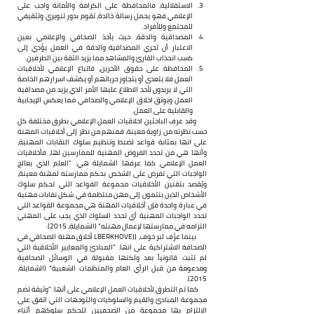
الاستقلالية، فالمحافظة على الكرامة والأمانة واجب على 
الإعلامي فهو يحمل رسالة خالدة، تقوم بدور تنويري وتثقيفي 
للمجتمع وللأفراد.
المصداقية والدقة، حيث يأخذ الصحافي والإعلامي بعين 
الاعتبار أن تحري المصداقية والدقة في العمل يؤدي إلى 
كسب انجذاب القارئ والمشاهد مما يزيد الثقة بين الطرفين.
المحافظة على حقوق الآخرين، فاتباع الإعلامي لأخلاقيات 
العمل فلا يتعدى أو يتجاوز حرياتهم أو يكشف اسرارهم الخاصة 
التي لا يريدون لأحد الاطلاع عليها الأمر الذي يزيد من مصداقية 
العمل ويوثق اخلاق الإعلامي والصحافي مما يعكس الإيجابية 
والقابلية على العمل.
      وقد عرف الباحثين اخلاقيات العمل الإعلامي بطرق مختلفة كل 
حسب نظرته من زاوية معينة، فمنهم من نظر إلى أخلاقيات المهنة 
على انها بمثابة قواعد لضبط وتنظيم سلوك النقابات المهنية، 
وأنها هي من تحدد الفروض المهنية للممارسين لها، فأخلاقيات 
العمل الإعلامي كما عرفها الشمايلة هي: "العلم الذي يعالج 
الواجبات التي تفرض على الشخص بحكم ممارسته لمهنة معينة، 
ويُقصد بتقنين الأخلاقيات مجموعة القواعد التي تحكم سلوك 
الأشخاص الذين ينتمون إلى مهن منتظمة في شكل نقابات مهنية 
في عبارة واحدة فإن أخلاقيات المهنة هي مجموعة القواعد التي 
تحدد الواجبات المهنية أي تحدد السلوك الذي يجب على المهني 
التزامه في ممارستها لإعمال مهنته" (الشمايلة، 2015).
      بينما عرَّف لبر خوف، ((LBERKHOVE أخلاق مهنة الصحافي في 
الصحافة الاشتراكية على انها: "المبادئ والمعايير الأخلاقية التي 
لم تثبت قانونياً بعد ولكنها مقبولة في الوسائل الصحافية 
ومدعومة من قبل الرأي العام والمنظمات الشعبية" (الشمايلة، 
2015).
      كما تم التطرق لأخلاقيات العمل الإعلامي على أنها: "وثيقة تضم 
مجموعة المبادئ والقيم والسلوكيات والتوجهات التي اتفق على 
الالتزام بها مجموعة من الصحفيين لتحكم سلوكهم أثناء 