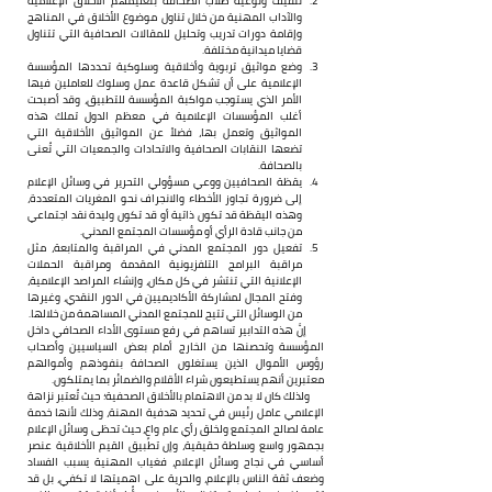
تثقيف وتوعية طلاب الصحافة بتعليمهم الأخلاق الإعلامية 
والآداب المهنية من خلال تناول موضوع الأخلاق في المناهج 
وإقامة دورات تدريب وتحليل للمقالات الصحافية التي تتناول 
قضايا ميدانية مختلفة.
وضع مواثيق تربوية وأخلاقية وسلوكية تحددها المؤسسة 
الإعلامية على أن تشكل قاعدة عمل وسلوك للعاملين فيها 
الأمر الذي يستوجب مواكبة المؤسسة للتطبيق، وقد أصبحت 
أغلب المؤسسات الإعلامية في معظم الدول تملك هذه 
المواثيق وتعمل بها، فضلاً عن المواثيق الأخلاقية التي 
تضعها النقابات الصحافية والاتحادات والجمعيات التي تُعنى 
بالصحافة.
يقظة الصحافيين ووعي مسؤولي التحرير في وسائل الإعلام 
إلى ضرورة تجاوز الأخطاء والانجراف نحو المغريات المتعددة، 
وهذه اليقظة قد تكون ذاتية أو قد تكون وليدة نقد اجتماعي 
من جانب قادة الرأي أو مؤسسات المجتمع المدني.
تفعيل دور المجتمع المدني في المراقبة والمتابعة، مثل 
مراقبة البرامج التلفزيونية المقدمة ومراقبة الحملات 
الإعلانية التي تنتشر في كل مكان، وإنشاء المراصد الإعلامية، 
وفتح المجال لمشاركة الأكاديميين في الدور النقدي، وغيرها 
من الوسائل التي تتيح للمجتمع المدني المساهمة من خلالها.
      إنَّ هذه التدابير تساهم في رفع مستوى الأداء الصحافي داخل 
المؤسسة وتحصنها من الخارج أمام بعض السياسيين وأصحاب 
رؤوس الأموال الذين يستغلون الصحافة بنفوذهم وأموالهم 
معتبرين أنهم يستطيعون شراء الأقلام والضمائر بما يمتلكون.
      ولذلك كان لا بد من الاهتمام بالأخلاق الصحفية؛ حيث تُعتبر نزاهة 
الإعلامي عامل رئيس في تحديد هدفية المهنة، وذلك لأنها خدمة 
عامة لصالح المجتمع ولخلق رأي عام واعٍ، حيث تحظى وسائل الإعلام 
بجمهور واسع وسلطة حقيقية، وإن تطبيق القيم الأخلاقية عنصر 
أساسي في نجاح وسائل الإعلام، فغياب المهنية يسبب الفساد 
وضعف ثقة الناس بالإعلام، والحرية على اهميتها لا تكفي، بل قد 