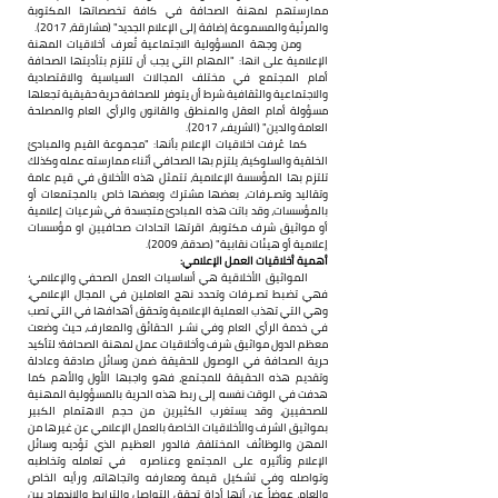
ممارستهم لمهنة الصحافة في كافة تخصصاتها المكتوبة 
والمرئية والمسموعة إضافة إلى الإعلام الجديد" (مشارقة، 2017).
      ومن وجهة المسؤولية الاجتماعية تُعرف أخلاقيات المهنة 
الإعلامية على انها: "المهام التي يجب أن تلتزم بتأديتها الصحافة 
أمام المجتمع في مختلف المجالات السياسية والاقتصادية 
والاجتماعية والثقافية شرط أن يتوفر للصحافة حرية حقيقية تجعلها 
مسؤولة أمام العقل والمنطق والقانون والرأي العام والمصلحة 
العامة والدين" (الشريف، 2017).
      كما عُرفت اخلاقيات الإعلام بأنها: "مجموعة القيم والمبادئ 
الخلقية والسلوكية، يلتزم بها الصحافي أثناء ممارسته عمله وكذلك 
تلتزم بها المؤسسة الإعلامية، تتمثل هذه الأخلاق في قيم عامة 
وتقاليد وتصـرفات، بعضها مشترك وبعضها خاص بالمجتمعات أو 
بالمؤسسات، وقد باتت هذه المبادئ متجسدة في شرعيات إعلامية 
أو مواثيق شرف مكتوبة، اقرتها اتحادات صحافيين او مؤسسات 
إعلامية أو هيئات نقابية" (صدقة، 2009).
أهمية أخلاقيات العمل الإعلامي:
      المواثيق الأخلاقية هي أساسيات العمل الصحفي والإعلامي؛ 
فهي تضبط تصـرفات وتحدد نهج العاملين في المجال الإعلامي، 
وهي التي تهذب العملية الإعلامية وتحقق أهدافها في التي تصب 
في خدمة الرأي العام وفي نشـر الحقائق والمعارف، حيث وضعت 
معظم الدول مواثيق شرف وأخلاقيات عمل لمهنة الصحافة؛ لتأكيد 
حرية الصحافة في الوصول للحقيقة ضمن وسائل صادقة وعادلة 
وتقديم هذه الحقيقة للمجتمع، فهو واجبها الأول والأهم كما 
هدفت في الوقت نفسه إلى ربط هذه الحرية بالمسؤولية المهنية 
للصحفيين، وقد يستغرب الكثيرين من حجم الاهتمام الكبير 
بمواثيق الشرف والأخلاقيات الخاصة بالعمل الإعلامي عن غيرها من 
المهن والوظائف المختلفة، فالدور العظيم الذي تؤديه وسائل 
الإعلام وتأثيره على المجتمع وعناصره  في تعامله وتخاطبه 
وتواصله وفي تشكيل قيمة ومعارفه واتجاهاته، ورأيه الخاص 
والعام، عوضاُ عن أنها أداة تحقق التواصل والترابط والاندماج بين 