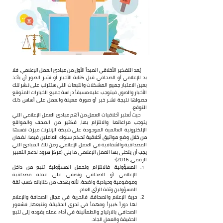
      يُعد التفكير الأخلاقي المبدأ الأول من مبادئ العمل الإعلامي، فلا 
بد للإعلامي أو الصحافي قبل كتابة الأخبار أو نشـر الصور أن يأخذ 
بعين الاعتبار جميع المشكلات والتبعات التي ستترتب على نـشر تلك 
الأخبار والصور، فيتوجب عليه مسبقاً دراسة جميع الخيارات المتوقع 
حصولها نتيجة نشـر خبر أو صورة معينة والعمل على أساس ذلك 
التوقع.
      حيث تُعتبر أخلاقيات العمل من أهم مبادئ العمل الإعلامي التي 
يتوجب مراعاتها والالتزام بها، فكثير من الصحف والمواقع 
الإلكترونية العالمية الموجودة على شبكة الإنترنت ميزت نفسها 
من خلال وضع مواثيق أخلاقية تحكم سلوك العاملين فيها؛ لضمان 
المصداقية والشفافية في العمل الإعلامي، ومن تلك المبادئ التي 
يجب أن يتحلى بها العمل الإعلامي ما يلي (مركز هرود لدعم التعبير 
الرقمي، 2016):
المسؤولية، فالالتزام وتحمل المسؤولية تنبع من داخل 
الإعلامي أو الصحافي وتضفي على عمله مصداقية 
وموضوعية وحيادية واضحة، لأنه يهدف من كتاباته كسب ثقة 
المسؤولين وثقة الرأي العام.
حرية الإعلام والصحافة، فالحرية في مجال الصحافة والإعلام 
لها دوراً كبيراً ومهماً في تحري الحقيقة وتتبعها، فشعور 
الصحافي بالارتياح والطمأنينة في أداء عمله يقوده إلى تتبع 
الحقيقة والعمل الجاد.