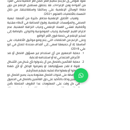
تقود لفوضى إن لم يتم تنظيم الأمر ضمن أُطر أخلاقية تحمي الفرد 
من أهواءه ومن الإغراءات، فلا يتحقق مستقبل الإعلام من دون 
حفاظ الوسائل الإعلامية على رسالتها واستقلاليتها، من خلال 
التمسك بالأخلاقيات (العتوم، 2021).
      ولغياب الأخلاق الإعلامية مخاطر كثيرة من أهمها: تبعية 
الصحفي والمؤسسات الإعلامية، وقوع الصحافة في أخطاء مهنية 
وأخلاقية، تفشـي الفساد الإعلامي، وغياب النزاهة المهنية، عدم 
احترام القيم الإنسانية، وغياب الموضوعية والتوازن، بالإضافة إلى 
تسخير الإعلام في خدمة قوى الأمر الواقع.
وعلى الرغم من الاختلافات التي يتم وضع مواثيق الأخلاقيات على 
أساسها إلا أن جميعها تسعى إلى أهداف محددة تتمثل في (بو 
علي، 2019):
حماية الجمهور من أي استخدام غير مسؤول الاتصال أو ضد 
الأغراض الاجتماعي له أو استخدامه للدعاية.
حماية القائمين بالاتصال من أن يتحولوا بأي شكل من الأشكال 
لقوة لا تقدر مسؤولياتها، او يتعرضوا للإذلال أو لأي ضغط 
ليقولوا أو يفعلوا مالا تمليه عليهم ضمائرهم.
المحافظة على قنوات الاتصال مفتوحة بحيث يصبح الاتصال ذو 
اتجاهين وذلك بالتأكيد على حق القائمين بالاتصال في الحصول 
في كل وقت على المعلومات عدا الظروف المتصلة بأمن 
الدولة دون التوسع في تفسير ذلك بما يجعل في ذلك 
استطاعة الشعوب أن تعرف الطريقة التي تحكم بها من جهة 
بحيث يصبح في إمكانهم التغيير على آرائهم المؤيدة أو 
المعارضة باستمرار من خلال وسائل الاتصال الجماهيري من 
جهة أخرى.
وبصيغة أخرى فإن أهداف أخلاقيات المهنة الإعلامية تتمثل في:
الفهم، من خلال تعميق فهم الإعلاميين للوظائف الأخلاقية 
وأهداف الصحافة.
المنطق الأخلاقي، من خلال تحسين المنطق الأخلاقي 
للصحفيين.